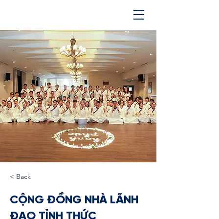
< Back
CỘNG ĐỒNG NHÀ LÃNH
ĐẠO TỈNH THỨC