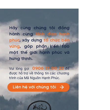
Hãy cùng chúng tôi đồng
hành cùng
lãnh đạo hạnh
phúc
, xây dựng
tổ chức bền
vững
, góp phần kiến tạo
một thế giới hạnh phúc và
hưng thịnh.
0906 11 00 22
Vui lòng gọi
để
được hỗ trợ về thông tin các chương
trình của Mã Nguồn Hạnh Phúc.
Liên hệ với chúng tôi