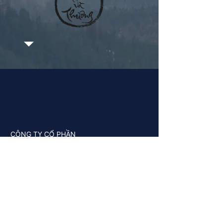
CÔNG TY CỔ PHẦN
DOANH NGHIỆP XÃ HỘI
MÃ NGUỒN HẠNH PHÚC
Theo dõi chúng tôi trên: