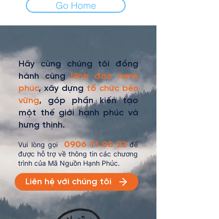
Go Home
Hãy cùng chúng tôi đồng
hành cùng
lãnh đạo hạnh
phúc
, xây dựng
tổ chức bền
vững
, góp phần kiến tạo
một thế giới hạnh phúc và
hưng thịnh.
0906 11 00 22
Vui lòng gọi
để
được hỗ trợ về thông tin các chương
trình của Mã Nguồn Hạnh Phúc.
Liên hệ với chúng tôi