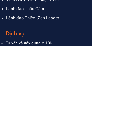
Lãnh đạo Thấu Cảm
Lãnh đạo Thiền (Zen Leader)
Dịch vụ
Tư vấn và Xây dựng VHDN
Retreat và Teambuilding
Training - Đào tạo
Coaching - Khai vấn
Chương trình tu học tinh hoa
Sản ph
ẩm lưu niệm và hàm dưỡng
Liên hệ
L17-11, Tầng 17 Vincom Center, Số 72
Lê Thánh Tôn, P. Sài Gòn, TP.HCM,
Việt Nam