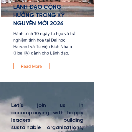
LÃNH ĐẠO CỘNG
HƯỞNG TRONG KỶ
NGUYÊN MỚI 2026
Hành trình 10 ngày tu học và trải
nghiệm tinh hoa tại Đại học
Harvard và Tu viện Bích Nham
(Hoa Kỳ) dành cho Lãnh đạo.
Read More
Let’s join us in
accompanying with happy
leaders, building
sustainable organizations,