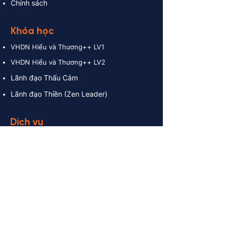
Chính sách
Khóa học
VHDN
Hiểu và Thương++ LV1
VHDN
Hiểu và Thương++ LV2
Lãnh đạo Thấu Cảm
Lãnh đạo Thiền (Zen Leader)
Dịch vụ
Tư vấn và Xây dựng VHDN
Retreat và Teambuilding
Training - Đào tạo
Coaching - Khai vấn
Chương trình tu học tinh hoa
Sản ph
ẩm lưu niệm và hàm dưỡng