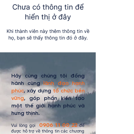
Chưa có thông tin để
hiển thị ở đây
Khi thành viên này thêm thông tin về
họ, bạn sẽ thấy thông tin đó ở đây.
Hãy cùng chúng tôi đồng
hành cùng
lãnh đạo hạnh
phúc
, xây dựng
tổ chức bền
vững
, góp phần kiến tạo
một thế giới hạnh phúc và
hưng thịnh.
0906 11 00 22
Vui lòng gọi
để
được hỗ trợ về thông tin các chương