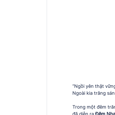
“Ngồi yên thật vữn
Ngoài kia trăng sá
Trong một đêm trăn
đã diễn ra 
Đêm Nhạc