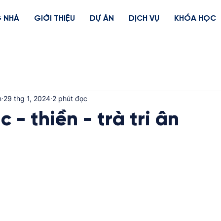
 NHÀ
GIỚI THIỆU
DỰ ÁN
DỊCH VỤ
KHÓA HỌC
n
29 thg 1, 2024
2 phút đọc
- thiền - trà tri ân