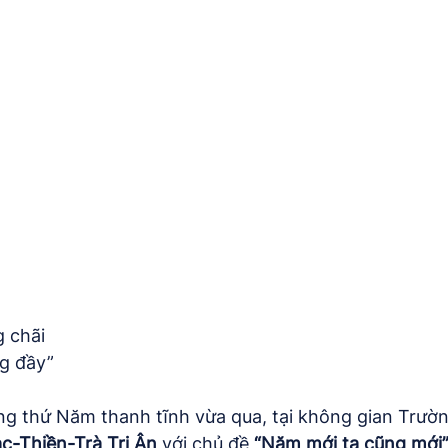
g chãi
ng đầy”
g thứ Năm thanh tĩnh vừa qua, tại không gian Trư
-Thiền-Trà Tri Ân
 với chủ đề 
“Năm mới ta cũng mới”