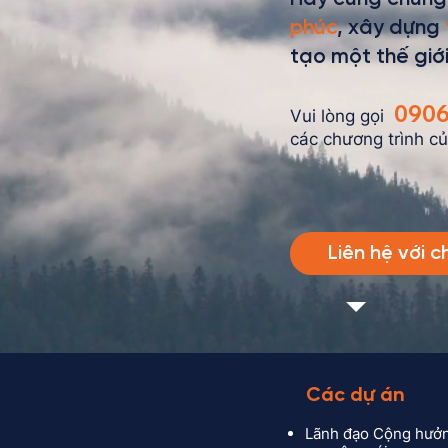
phúc
, xây dựng
tạo một thế giới
0906
Vui lòng gọi
các chương trình 
Liên hệ với c
Các dự án
Lãnh đạo Cộng hưởn