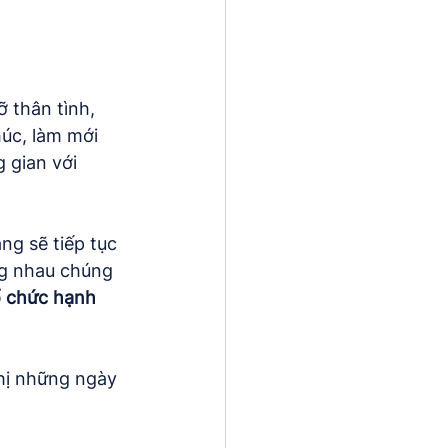
 thân tình, 
úc, làm mới 
 gian với 
g sẽ tiếp tục 
ng nhau chúng 
ổ chức hạnh 
hị những ngày 