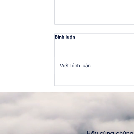
Bình luận
Viết bình luận...
Happiness Talk #2: Từ lãnh
đạo tỉnh thức đến kỷ
nguyên khai sáng toàn
cầu
Hãy cùng chúng