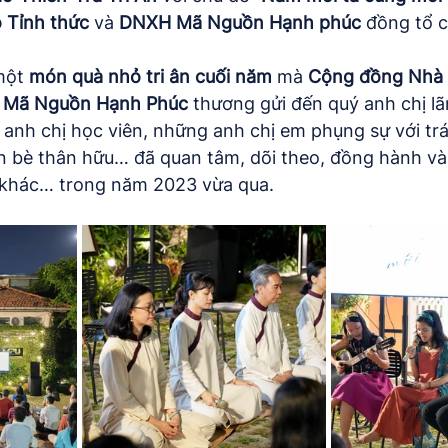
 Tỉnh thức 
và 
DNXH Mã Nguồn Hạnh phúc
 đồng tổ 
một 
món quà nhỏ tri ân cuối năm
 mà 
Cộng đồng Nhà 
Mã Nguồn Hạnh Phúc
 thương gửi đến quý anh chị lã
anh chị học viên, những anh chị em phụng sự với trá
 bè thân hữu… đã quan tâm, dõi theo, đồng hành và
 khác… trong năm 2023 vừa qua.