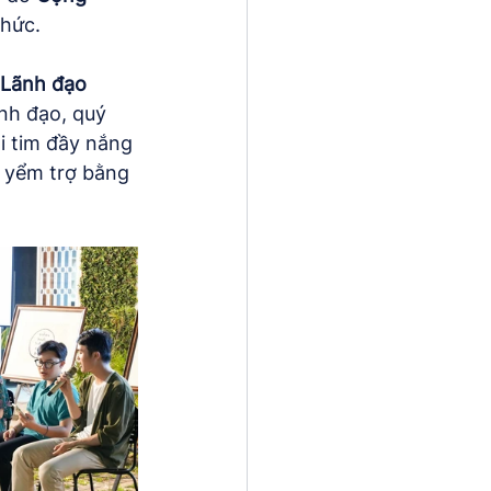
chức.
Lãnh đạo 
nh đạo, quý 
i tim đầy nắng 
 yểm trợ bằng 