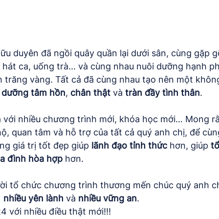
u duyên đã ngồi quây quần lại dưới sân, cùng gặp gỡ
 hát ca, uống trà... và cùng nhau nuôi dưỡng hạnh ph
h trăng vàng. Tất cả đã cùng nhau tạo nên một không
 dưỡng tâm hồn
, 
chân thật 
và 
tràn đầy tình thân
.
với nhiều chương trình mới, khóa học mới… Mong rằn
ộ, quan tâm và hỗ trợ của tất cả quý anh chị, để cù
g giá trị tốt đẹp giúp 
lãnh đạo tỉnh thức
 hơn, giúp 
t
ia đình hòa hợp
 hơn.
ời tổ chức chương trình thương mến chúc quý anh c
 
nhiều yên lành
 và 
nhiều vững an
.
với nhiều điều thật mới!!!