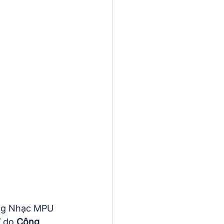
ờng Nhạc MPU 
 
do 
Cộng 