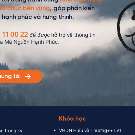
tổ chức bền vững
, góp phần kiến
 hạnh phúc và hưng thịnh.
 11 00 22
để được hỗ trợ về thông tin
của Mã Nguồn Hạnh Phúc.
húng tôi
Khóa học
VHDN
Hiểu và Thương++ LV1
g trong kỷ